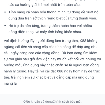
các xu hướng giải trí mới nhất trên toàn cầu.
Tính năng cá nhân hóa thông minh, tự động đề xuất nội
dung dựa trên sở thích riêng biệt của từng thành viên.
Hỗ trợ đa nền tảng, tương thích hoàn hảo với nhiều
dòng điện thoại và máy tính bảng khác nhau.
Với định hướng lấy người dùng làm trung tâm, X88 không
ngừng cải tiến và nâng cấp các tính năng để đáp ứng nhu
cầu ngày càng cao của cộng đồng. Dù bạn đang tìm kiếm
sự thư giãn sau giờ làm việc hay muốn kết nối với những xu
hướng mới, ứng dụng này chắc chắn sẽ là người bạn đồng
hành lý tưởng. Hãy tải và cài đặt X88 ngay hôm nay để trực
tiếp trải nghiệm sự khác biệt và đẳng cấp mà ứng dụng
mang lại.
Điều khoản sử dụng
Chính sách bảo mật