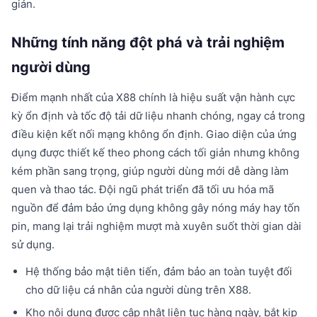
giản.
Những tính năng đột phá và trải nghiệm
người dùng
Điểm mạnh nhất của X88 chính là hiệu suất vận hành cực
kỳ ổn định và tốc độ tải dữ liệu nhanh chóng, ngay cả trong
điều kiện kết nối mạng không ổn định. Giao diện của ứng
dụng được thiết kế theo phong cách tối giản nhưng không
kém phần sang trọng, giúp người dùng mới dễ dàng làm
quen và thao tác. Đội ngũ phát triển đã tối ưu hóa mã
nguồn để đảm bảo ứng dụng không gây nóng máy hay tốn
pin, mang lại trải nghiệm mượt mà xuyên suốt thời gian dài
sử dụng.
Hệ thống bảo mật tiên tiến, đảm bảo an toàn tuyệt đối
cho dữ liệu cá nhân của người dùng trên X88.
Kho nội dung được cập nhật liên tục hàng ngày, bắt kịp