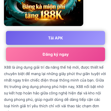
Tải APK
Đăng ký ngay
X88 là ứng dụng giải trí đa năng thế hệ mới, được thiết kế
chuyên biệt để mang lại những giây phút thư giãn tuyệt vời
nhất ngay trên chiếc điện thoại thông minh của bạn. Giữa
thị trường ứng dụng phong phú hiện nay, X88 nổi bật nhờ
sự kết hợp hoàn hảo giữa công nghệ hiện đại và kho nội
dung phong phú, giúp người dùng dễ dàng tiếp cận các
loại hình giải trí yêu thích chỉ với vài thao tác chạm đơn