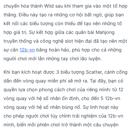
chuyển hóa thành Wild sau khi tham gia vào một tổ hợp
thắng. Điều này tạo ra những cơ hội bất ngờ, giúp bạn
kết nối các biểu tượng còn thiếu để tạo nên những tổ
hợp giá trị. Sự kết hợp giữa các quân bài Mahjong
truyền thống và công nghệ slot hiện đại đã tạo nên một
sự cân
12b-vn
bằng hoàn hảo, phù hợp cho cả những
người chơi mới lẫn những tay chơi lão luyện.
Khi bạn kích hoạt được 3 biểu tượng Scatter, cánh cổng
dẫn đến vòng quay miễn phí sẽ mở ra. Tại đây, bạn có
quyền lựa chọn phong cách chơi của riêng mình: từ 12
vòng quay với hệ số nhân ổn định, cho đến 5 12b-vn
vòng quay với hệ số nhân bùng nổ. Sự linh hoạt này
cho phép người chơi tùy chỉnh trải nghiệm của 12b-vn
mình, biến mỗi phiên chơi trở thành một câu chuyện