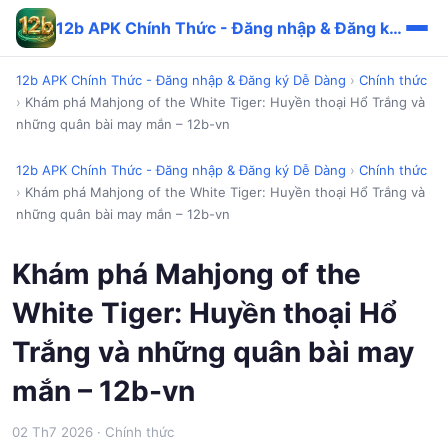
12b APK Chính Thức - Đăng nhập & Đăng ký Dễ Dàng
12b APK Chính Thức - Đăng nhập & Đăng ký Dễ Dàng
›
Chính thức
›
Khám phá Mahjong of the White Tiger: Huyền thoại Hổ Trắng và
những quân bài may mắn – 12b-vn
12b APK Chính Thức - Đăng nhập & Đăng ký Dễ Dàng
›
Chính thức
›
Khám phá Mahjong of the White Tiger: Huyền thoại Hổ Trắng và
những quân bài may mắn – 12b-vn
Khám phá Mahjong of the
White Tiger: Huyền thoại Hổ
Trắng và những quân bài may
mắn – 12b-vn
02 Th7 2026
· Chính thức