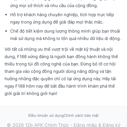
ứng mọi sở thích và nhu cầu của cộng đồng.
Hỗ trợ khách hàng chuyên nghiệp, tích hợp trực tiếp
ngay trong ứng dụng để giải đáp mọi thắc mắc.
Chế độ tiết kiệm dung lượng thông minh giúp bạn thoải
mái sử dụng mà không lo tốn quá nhiều dữ liệu di động.
Với tất cả những ưu thế vượt trội về mặt kỹ thuật và nội
dung, F168 xứng đáng là người bạn đồng hành không thể
thiếu trong túi đồ công nghệ của bạn. Đừng bỏ lỡ cơ hội
tham gia vào cộng đồng người dùng năng động và tận
hưởng những đặc quyền chỉ có tại ứng dụng này. Hãy tải
ngay F168 hôm nay để bắt đầu hành trình khám phá thế
giới giải trí không giới hạn!
Điều khoản sử dụng
Chính sách bảo mật
© 2026 12b APK Chính Thức - Đăng nhập & Đăng ký